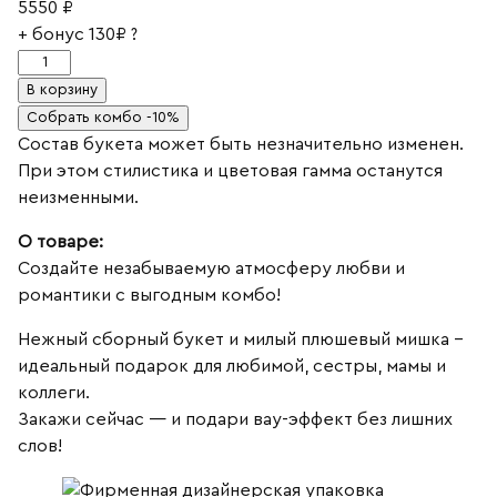
5550
₽
+ бонус
130₽
?
Количество
товара
В корзину
Розовое
Собрать комбо -10%
комбо
Состав букета может быть незначительно изменен.
💗
При этом стилистика и цветовая гамма останутся
неизменными.
О товаре:
Создайте незабываемую атмосферу любви и
романтики с выгодным комбо!
Нежный сборный букет и милый плюшевый мишка –
идеальный подарок для любимой, сестры, мамы и
коллеги.
Закажи сейчас — и подари вау-эффект без лишних
слов!