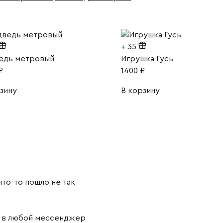
+
35
едь метровый
Игрушка Гусь
₽
1400
₽
зину
В корзину
то-то пошло не так
й в любой мессенджер