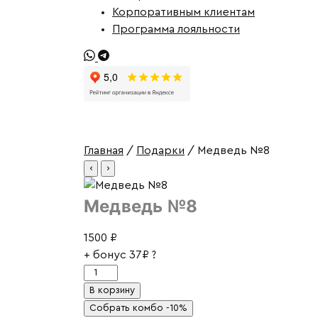
Корпоративным клиентам
Программа лояльности
Главная
/
Подарки
/ Медведь №8
‹
›
Медведь №8
1500
₽
+ бонус
37₽
?
Количество
товара
В корзину
Медведь
Собрать комбо -10%