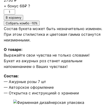
2750
₽
+ бонус
68₽
?
Количество
товара
В корзину
Букет
Собрать комбо -10%
из
Состав букета может быть незначительно изменен.
7
При этом стилистика и цветовая гамма останутся
ажурных
неизменными.
роз
О товаре:
Выражайте свои чувства не только словами!
Букет из ажурных роз станет идеальным
напоминанием о Ваших чувствах!
Состав:
— Ажурные розы 7 шт
— Авторское оформление
— Открытка с инструкцией о хранении