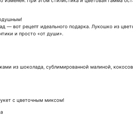
о изменен. При этом стилистика и цветовая гамма ос
нодушным!
ад — вот рецепт идеального подарка. Лукошко из цвет
антики и просто «от души».
ками из шоколада, сублимированной малиной, кокосо
укет с цветочным миксом!