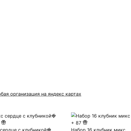
бая организация на яндекс картах
+
87
 сердце с клубникой🍓
Набор 16 клубник микс