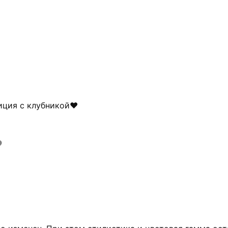
иция с клубникой❤
❤