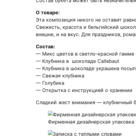
с
Состав букета может быть незначительн
клубникой
О товаре:
❤
Эта композиция никого не оставит рав
Свежесть, красота и бельгийский шокол
внешне, и на вкус. Для праздников, ром
Состав:
— Микс цветов в светло-красной гамме
— Клубника в шоколаде Callebaut
— Клубника в шоколаде украшена посып
— Свежая клубника
— Голубика
— Открытка с инструкцией о хранении
Сладкий жест внимания — клубничный б
Фирменная дизайнерская упаковка