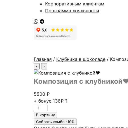
Корпоративным клиентам
Программа лояльности
Главная
/
Клубника в шоколаде
/ Композ
‹
›
Композиция с клубникой
5500
₽
+ бонус
136₽
?
Количество
товара
В корзину
Композиция
Собрать комбо -10%