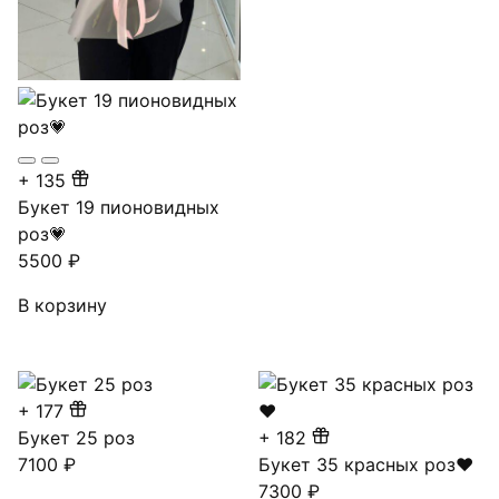
+
135
Букет 19 пионовидных
роз💗
5500
₽
В корзину
+
177
Букет 25 роз
+
182
7100
₽
Букет 35 красных роз❤
7300
₽