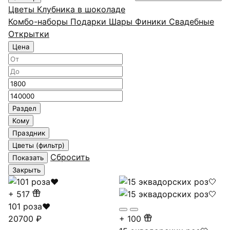
Цветы
Клубника в шоколаде
Комбо-наборы
Подарки
Шары
Финики
Свадебные
Открытки
Цена
Минимальная
Максимальная
цена
цена
Раздел
Кому
Праздник
Цветы (фильтр)
Сбросить
Показать
Закрыть
+
517
101 роза❤
20700
₽
+
100