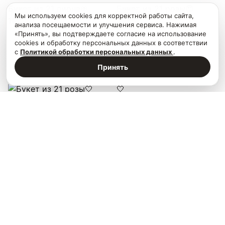
Букет из 21 пиона🎀
Букет из 21 розы😍
Мы используем cookies для корректной работы сайта,
10990
₽
5990
₽
анализа посещаемости и улучшения сервиса. Нажимая
«Принять», вы подтверждаете согласие на использование
×
Дарим скидку 250₽ за подписку на наш
telegram-канал
Подробнее
В корзину
cookies и обработку персональных данных в соответствии
с
Политикой обработки персональных данных
.
×
На сайте используются cookies. Продолжая пользоваться
Принять
сайтом, вы принимаете
условия обработки персональных
данных
.
+
149
Букет из 21 розы🤍
5990
₽
+
196
Букет из 25 белых роз🤍
В корзину
7990
₽
В корзину