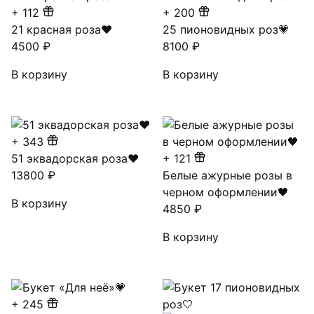
+
112
+
200
21 красная роза❤️
25 пионовидных роз💗
4500
₽
8100
₽
В корзину
В корзину
+
343
51 эквадорская роза❤
+
121
13800
₽
Белые ажурные розы в
черном оформлении🖤
В корзину
4850
₽
В корзину
+
245