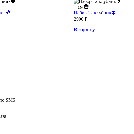
+
69
ник🍓
Набор 12 клубник🍓
2900
₽
В корзину
 по SMS
аза