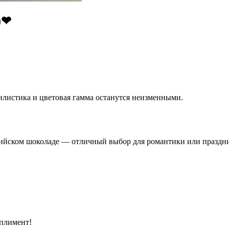
)❤
тилистика и цветовая гамма останутся неизменными.
гийском шоколаде — отличный выбор для романтики или праздн
мплимент!