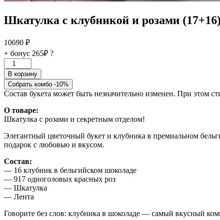
Шкатулка с клубникой и розами (17+16
10690
₽
+ бонус
265₽
?
Количество
товара
В корзину
Шкатулка
Собрать комбо -10%
с
Состав букета может быть незначительно изменен. При этом с
клубникой
и
О товаре:
розами
Шкатулка с розами и секретным отделом!
(17+16)
❤
Элегантный цветочный букет и клубника в премиальном бель
подарок с любовью и вкусом.
Состав:
— 16 клубник в бельгийском шоколаде
— 917 одноголовых красных роз
— Шкатулка
— Лента
Говорите без слов: клубника в шоколаде — самый вкусный ко