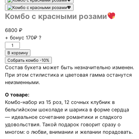
Комбо с красными розами
6800
₽
+ бонус
170₽
?
Количество
товара
В корзину
Комбо
Собрать комбо -10%
с
Состав букета может быть незначительно изменен.
красными
При этом стилистика и цветовая гамма останутся
розами
неизменными.
О товаре:
Комбо-набор из 15 роз, 12 сочных клубник в
бельгийском шоколаде и шарика в форме сердца
— идеальное сочетание романтики и сладкого
удовольствия. Такой подарок говорит сразу о
многом: о любви, внимании и желании порадовать.