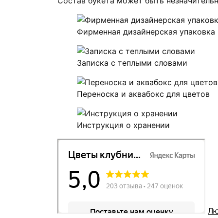
№7
Состав букета может быть незначительн
Фирменная дизайнерская упаковка
Записка с теплыми словами
Переноска и аквабокс для цветов
Инструкция о хранении
Лю