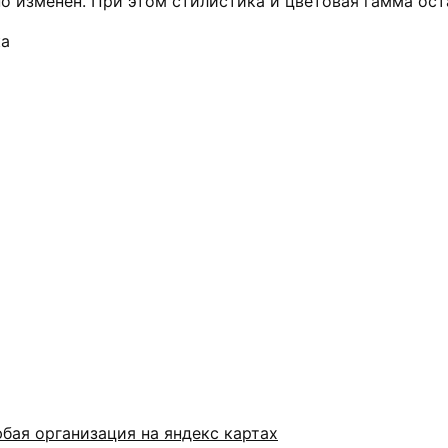
о изменен. При этом стилистика и цветовая гамма ос
бая организация на яндекс картах