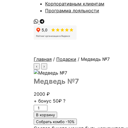
Корпоративным клиентам
Программа лояльности
Главная
/
Подарки
/ Медведь №7
‹
›
Медведь №7
2000
₽
+ бонус
50₽
?
Количество
товара
В корзину
Медведь
Собрать комбо -10%