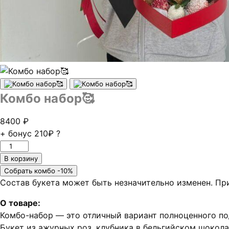
Комбо набор🥰
8400
₽
+ бонус
210₽
?
Количество
товара
В корзину
Комбо
Собрать комбо -10%
набор
Состав букета может быть незначительно изменен. Пр
🥰
О товаре:
Комбо-набор — это отличный вариант полноценного по
Букет из ажурных роз, клубника в бельгийском шокол