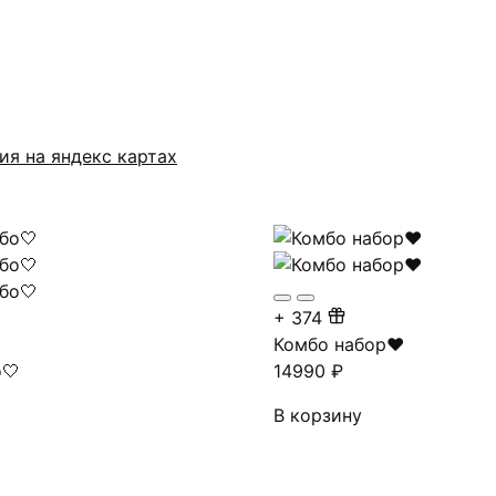
ия на яндекс картах
+
374
Комбо набор❤️
о🤍
14990
₽
В корзину