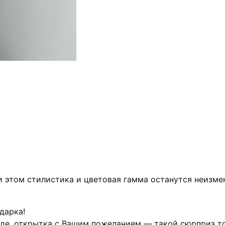
и этом стилистика и цветовая гамма останутся неизме
дарка!
аде, открытка с Вашим пожеланием — такой сюрприз то