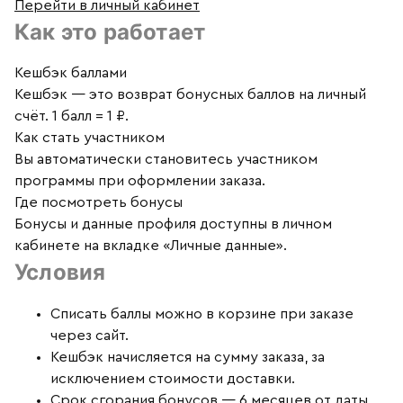
Перейти в личный кабинет
Как это работает
Кешбэк баллами
Кешбэк — это возврат бонусных баллов на личный
счёт. 1 балл = 1 ₽.
Как стать участником
Вы автоматически становитесь участником
программы при оформлении заказа.
Где посмотреть бонусы
Бонусы и данные профиля доступны в личном
кабинете на вкладке «Личные данные».
Условия
Списать баллы можно в корзине при заказе
через сайт.
Кешбэк начисляется на сумму заказа, за
исключением стоимости доставки.
Срок сгорания бонусов — 6 месяцев от даты