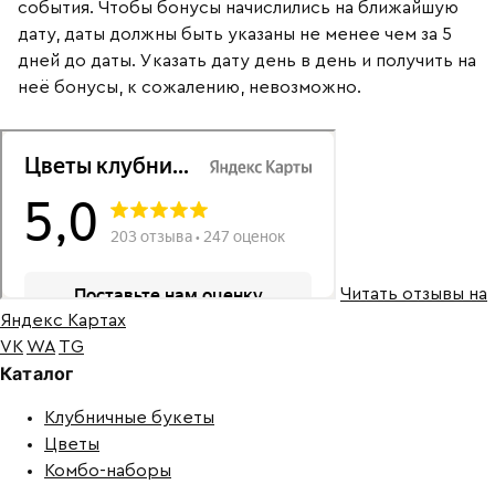
события. Чтобы бонусы начислились на ближайшую
дату, даты должны быть указаны не менее чем за 5
дней до даты. Указать дату день в день и получить на
неё бонусы, к сожалению, невозможно.
Читать отзывы на
Яндекс Картах
VK
WA
TG
Каталог
Клубничные букеты
Цветы
Комбо-наборы