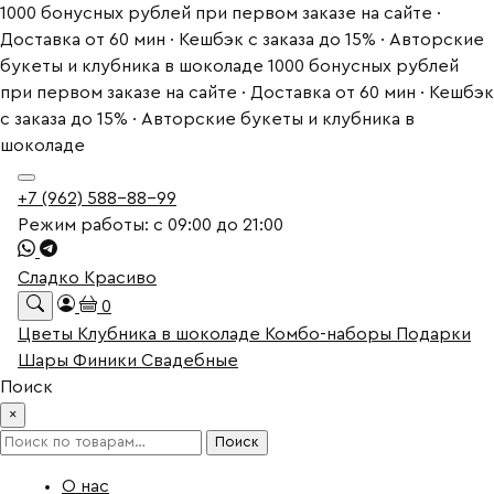
1000 бонусных рублей при первом заказе на сайте ·
Доставка от 60 мин · Кешбэк с заказа до 15% · Авторские
букеты и клубника в шоколаде
1000 бонусных рублей
при первом заказе на сайте · Доставка от 60 мин · Кешбэк
с заказа до 15% · Авторские букеты и клубника в
шоколаде
+7 (962) 588-88-99
Режим работы: с 09:00 до 21:00
Сладко Красиво
0
Цветы
Клубника в шоколаде
Комбо-наборы
Подарки
Шары
Финики
Свадебные
Поиск
×
Искать:
Поиск
О нас