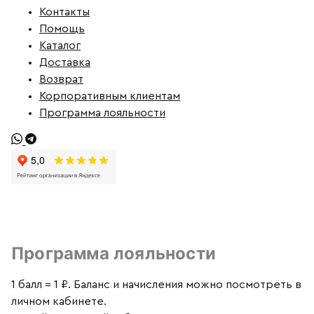
Контакты
Помощь
Каталог
Доставка
Возврат
Корпоративным клиентам
Программа лояльности
Программа лояльности
1 балл = 1 ₽. Баланс и начисления можно посмотреть в
личном кабинете.