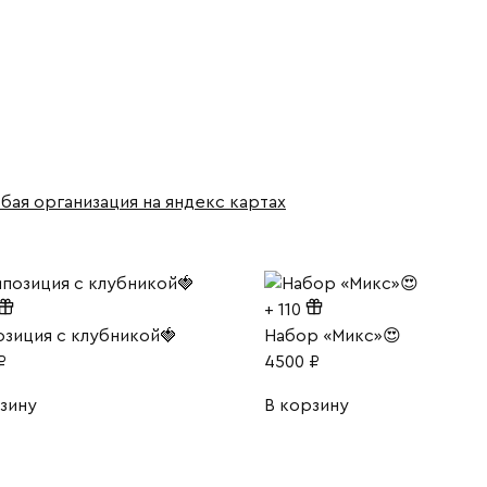
бая организация на яндекс картах
+
110
зиция с клубникой🍓
Набор «Микс»😍
₽
4500
₽
зину
В корзину