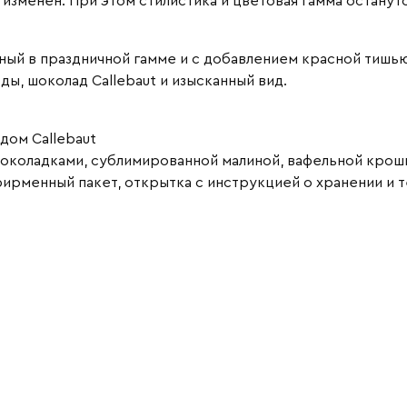
изменен. При этом стилистика и цветовая гамма останут
ный в праздничной гамме и с добавлением красной тишью
ы, шоколад Callebaut и изысканный вид.
дом Callebaut
околадками, сублимированной малиной, вафельной крош
фирменный пакет, открытка с инструкцией о хранении и 