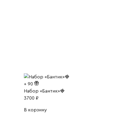
+
90
Набор «Бантик»🍓
3700
₽
В корзину