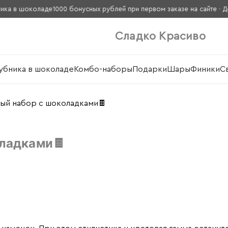
а в шоколаде
1000 бонусных рублей при первом заказе на сайте · Доста
Сладко Красиво
убника в шоколаде
Комбо-наборы
Подарки
Шары
Финики
С
ый набор с шоколадками🍫
ладками🍫