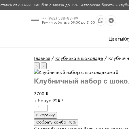
ка от 60 мин · Кешбэк с заказа до 15% · Авторские букеты и клубник
+7 (962) 588-88-99
Режим работы: с 09:00 до 21:00
Цветы
Кл
Главная
/
Клубника в шоколаде
/ Клубничн
‹
›
Клубничный набор с шоко
3700
₽
+ бонус
92₽
?
Количество
товара
В корзину
Клубничный
Собрать комбо -10%
набор