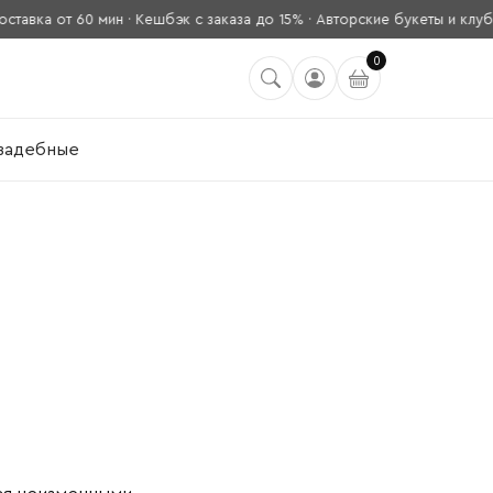
вка от 60 мин · Кешбэк с заказа до 15% · Авторские букеты и клубни
0
вадебные