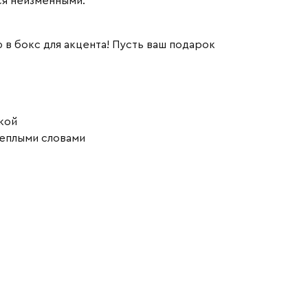
ся неизменными.
 в бокс для акцента! Пусть ваш подарок
кой
теплыми словами