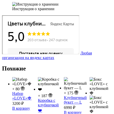
Инструкция о хранении
Любая
организация на яндекс картах
Похожие
+
80
+
175
Набор
+
187
Клубничный
«LOVE»🍓
Коробка с
букет — L
3200
₽
клубничкой
6990
₽
В корзину
❤️
В корзину