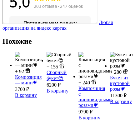
Любая
организация на яндекс картах
Похожие
+
155
+
92
+
280
Сборный
Композиция
Букет из
букет😍
— мини💗
+
240
кустовой
6200
₽
Композиция
розы💗
3700
₽
В корзину
с
В корзину
11300
₽
пионовидными
В корзину
розами💗
9790
₽
В корзину