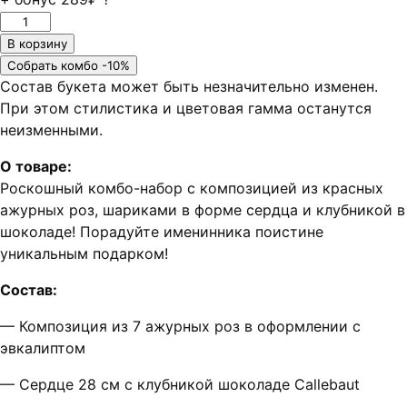
Количество
товара
В корзину
Красный
Собрать комбо -10%
комбо
Состав букета может быть незначительно изменен.
набор
При этом стилистика и цветовая гамма останутся
❤
неизменными.
О товаре:
Роскошный комбо-набор с композицией из красных
ажурных роз, шариками в форме сердца и клубникой в
шоколаде! Порадуйте именинника поистине
уникальным подарком!
Состав:
— Композиция из 7 ажурных роз в оформлении с
эвкалиптом
— Сердце 28 см с клубникой шоколаде Callebaut