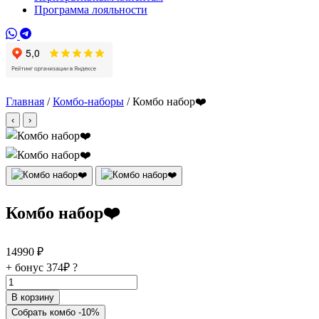
Программа лояльности
Главная
/
Комбо-наборы
/ Комбо набор❤️
‹
›
Комбо набор❤️
14990
₽
+ бонус
374₽
?
Количество
товара
В корзину
Комбо
Собрать комбо -10%
набор