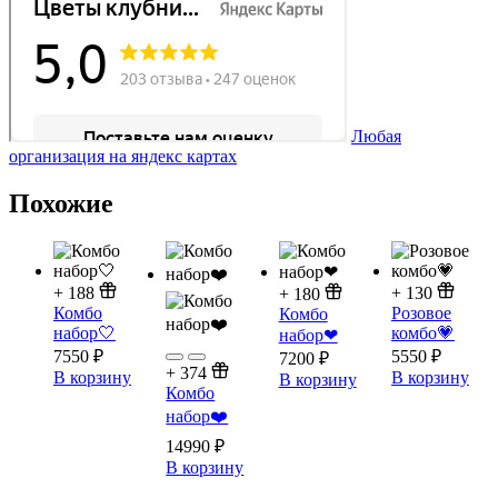
Любая
организация на яндекс картах
Похожие
+
188
+
130
+
180
Комбо
Розовое
Комбо
набор🤍
комбо💗
набор❤
7550
₽
5550
₽
7200
₽
+
374
В корзину
В корзину
В корзину
Комбо
набор❤️
14990
₽
В корзину