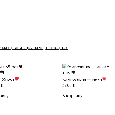
бая организация на яндекс картах
+
92
 65 роз
Композиция — мини
0
₽
3700
₽
зину
В корзину