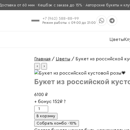
авка от 60 мин · Кешбэк с заказа до 15% · Авторские букеты и клубни
+7 (962) 588-88-99
Режим работы: с 09:00 до 21:00
Цветы
Кл
Главная
/
Цветы
/ Букет из российской к
‹
›
Букет из российской куст
6100
₽
+ бонус
152₽
?
Количество
товара
В корзину
Букет
Собрать комбо -10%
из