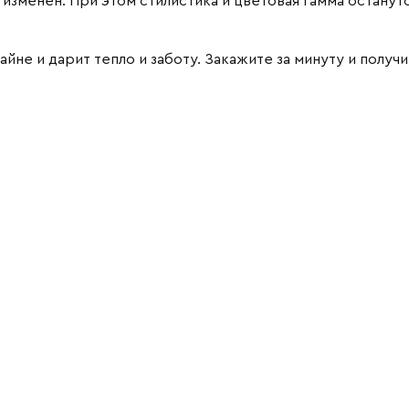
изменен. При этом стилистика и цветовая гамма останут
не и дарит тепло и заботу. Закажите за минуту и получи