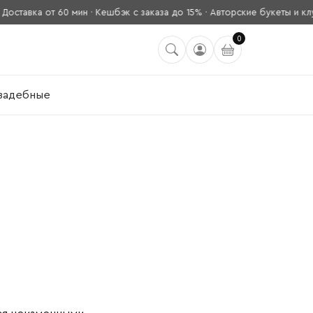
авка от 60 мин · Кешбэк с заказа до 15% · Авторские букеты и клубн
0
вадебные