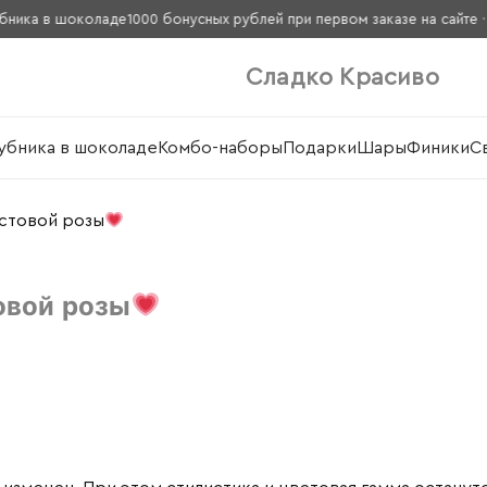
ка в шоколаде
1000 бонусных рублей при первом заказе на сайте · Дост
Сладко Красиво
убника в шоколаде
Комбо-наборы
Подарки
Шары
Финики
С
устовой розы
овой розы