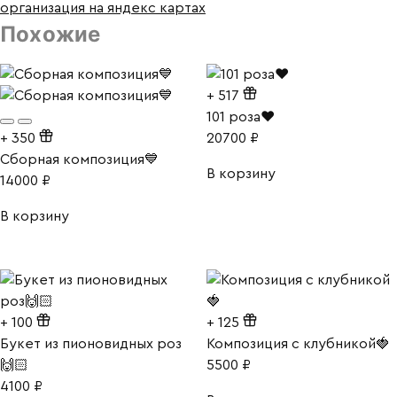
организация на яндекс картах
Похожие
+
517
101 роза❤
+
350
20700
₽
Сборная композиция💙
В корзину
14000
₽
В корзину
+
100
+
125
Букет из пионовидных роз
Композиция с клубникой🍓
🙌🏻
5500
₽
4100
₽