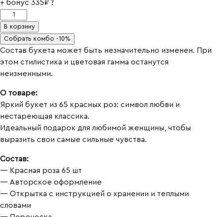
+ бонус
335₽
?
Количество
товара
В корзину
Букет
Собрать комбо -10%
65
Состав букета может быть незначительно изменен. При
роз
этом стилистика и цветовая гамма останутся
❤
неизменными.
О товаре:
Яркий букет из 65 красных роз: символ любви и
нестареющая классика.
Идеальный подарок для любимой женщины, чтобы
выразить свои самые сильные чувства.
Состав:
— Красная роза 65 шт
— Авторское оформление
— Открытка с инструкцией о хранении и теплыми
словами