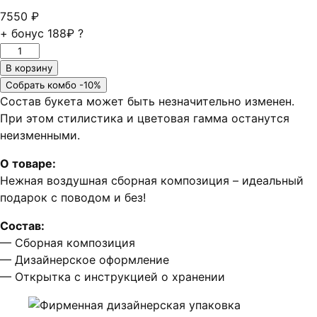
7550
₽
+ бонус
188₽
?
Количество
товара
В корзину
Нежная
Собрать комбо -10%
композиция
Состав букета может быть незначительно изменен.
💗
При этом стилистика и цветовая гамма останутся
неизменными.
О товаре:
Нежная воздушная сборная композиция – идеальный
подарок с поводом и без!
Состав:
— Сборная композиция
— Дизайнерское оформление
— Открытка с инструкцией о хранении