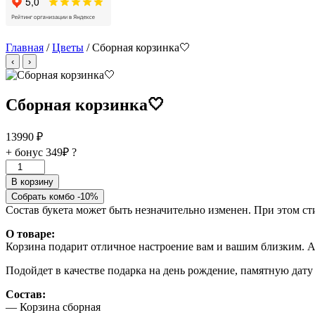
Главная
/
Цветы
/ Сборная корзинка🤍
‹
›
Сборная корзинка🤍
13990
₽
+ бонус
349₽
?
Количество
товара
В корзину
Сборная
Собрать комбо -10%
корзинка
Состав букета может быть незначительно изменен. При этом с
🤍
О товаре:
Корзина подарит отличное настроение вам и вашим близким. А
Подойдет в качестве подарка на день рождение, памятную дату 
Состав:
— Корзина сборная