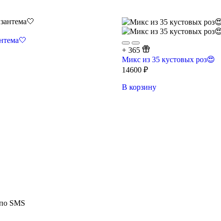
нтема🤍
+
365
Микс из 35 кустовых роз😍
14600
₽
В корзину
 по SMS