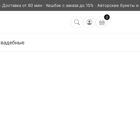
тавка от 60 мин · Кешбэк с заказа до 15% · Авторские букеты и клу
0
вадебные