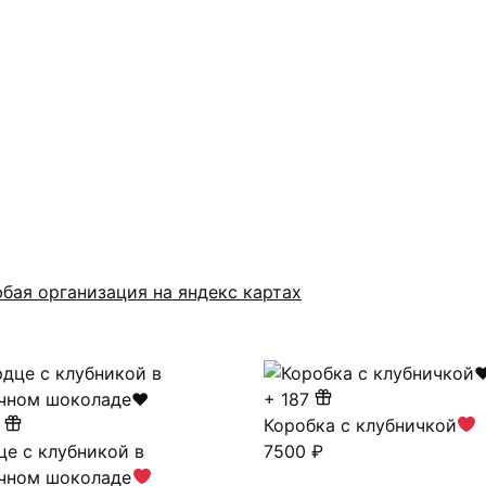
бая организация на яндекс картах
+
187
Коробка с клубничкой
це с клубникой в
7500
₽
чном шоколаде