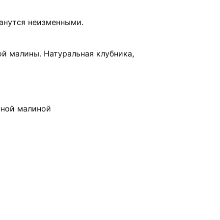
танутся неизменными.
й малины. Натуральная клубника,
.
нной малиной