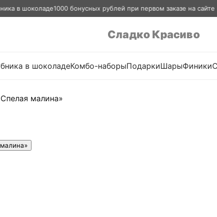
а в шоколаде
1000 бонусных рублей при первом заказе на сайте · Дос
Сладко Красиво
убника в шоколаде
Комбо-наборы
Подарки
Шары
Финики
С
«Спелая малина»