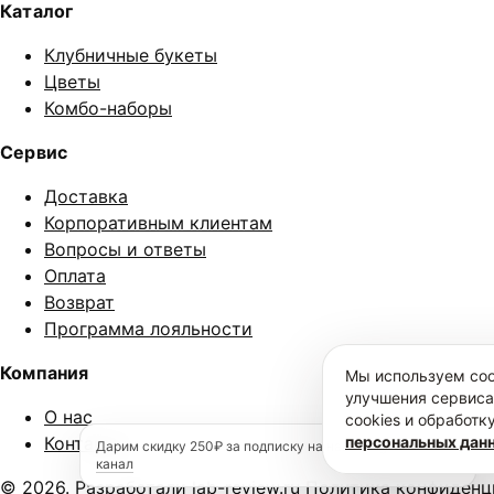
Каталог
Клубничные букеты
Цветы
Комбо-наборы
Сервис
Доставка
Корпоративным клиентам
Вопросы и ответы
Оплата
Возврат
Программа лояльности
Компания
Мы используем coo
улучшения сервиса
О нас
cookies и обработ
Контакты
персональных дан
×
Дарим скидку 250₽ за подписку на наш
telegram-
канал
© 2026. Разработали
lab-review.ru
Политика конфиденц