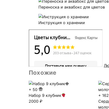
Переноска и аквабокс для цветов
Инструкция о хранении
Лю
Похожие
+
50
Набор 9 клубник
+
162
2000
₽
Серд
моло