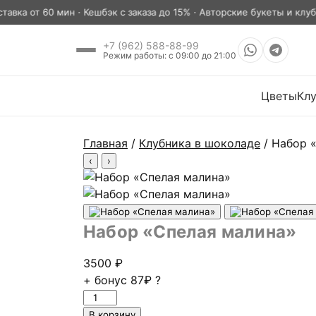
а от 60 мин · Кешбэк с заказа до 15% · Авторские букеты и клубник
+7 (962) 588-88-99
Режим работы: с 09:00 до 21:00
Цветы
Кл
Главная
/
Клубника в шоколаде
/ Набор 
‹
›
Набор «Спелая малина»
3500
₽
+ бонус
87₽
?
Количество
товара
В корзину