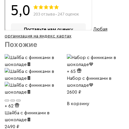
Любая
организация на яндекс картах
Похожие
+
65
Набор с финиками в
шоколаде🤎
2600
₽
В корзину
+
62
Шайба с финиками в
шоколаде🍫
2490
₽