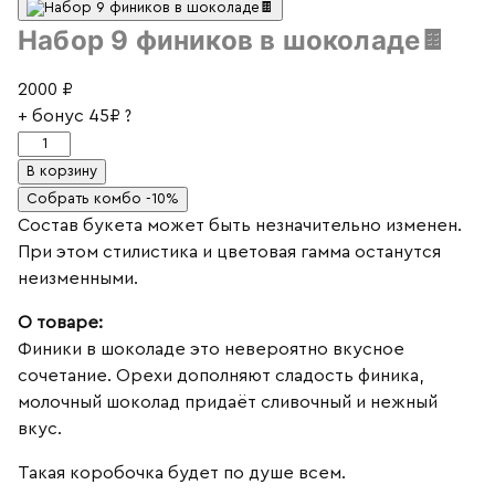
Набор 9 фиников в шоколаде🍫
2000
₽
+ бонус
45₽
?
Количество
товара
В корзину
Набор
Собрать комбо -10%
9
Состав букета может быть незначительно изменен.
фиников
При этом стилистика и цветовая гамма останутся
в
неизменными.
шоколаде
О товаре:
🍫
Финики в шоколаде это невероятно вкусное
сочетание. Орехи дополняют сладость финика,
молочный шоколад придаёт сливочный и нежный
вкус.
Такая коробочка будет по душе всем.