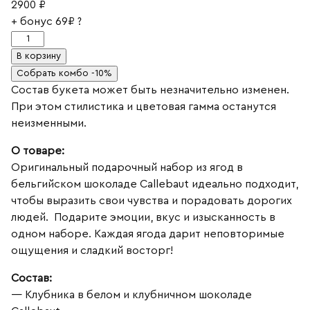
2900
₽
+ бонус
69₽
?
Количество
товара
В корзину
Набор
Собрать комбо -10%
12
Состав букета может быть незначительно изменен.
клубник
При этом стилистика и цветовая гамма останутся
🍓
неизменными.
О товаре:
Оригинальный подарочный набор из ягод в
бельгийском шоколаде Callebaut идеально подходит,
чтобы выразить свои чувства и порадовать дорогих
людей. Подарите эмоции, вкус и изысканность в
одном наборе. Каждая ягода дарит неповторимые
ощущения и сладкий восторг!
Состав:
— Клубника в белом и клубничном шоколаде