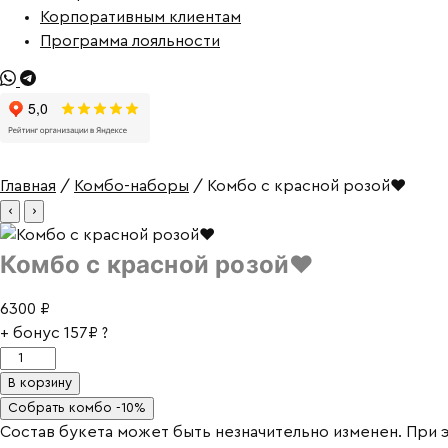
Корпоративным клиентам
Программа лояльности
Главная
/
Комбо-наборы
/ Комбо с красной розой❤
‹
›
Комбо с красной розой❤
6300
₽
+ бонус
157₽
?
Количество
товара
В корзину
Комбо
Собрать комбо -10%
с
Состав букета может быть незначительно изменен. При э