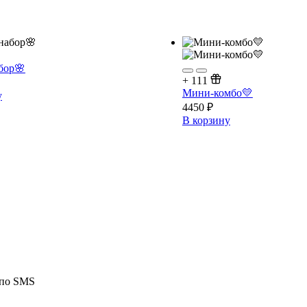
бор🌸
+
111
Мини-комбо💛
у
4450
₽
В корзину
 по SMS