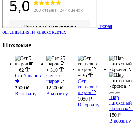
Любая
организация на яндекс картах
Похожие
+
62
+
310
Сет 5 шаров
Сет 25
+
26
💗
шаров🎈
Сет
гелиевых
2500
₽
12500
₽
шаров🤍
В корзину
В корзину
Шар
1050
₽
латексный
В корзину
«бронза»🎈
150
₽
В корзину