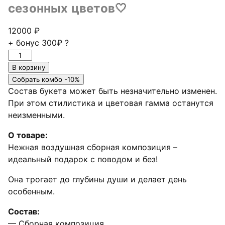
сезонных цветов🤍
12000
₽
+ бонус
300₽
?
Количество
товара
В корзину
Сборная
Собрать комбо -10%
композиция
Состав букета может быть незначительно изменен.
из
При этом стилистика и цветовая гамма останутся
сезонных
неизменными.
цветов
О товаре:
🤍
Нежная воздушная сборная композиция –
идеальный подарок с поводом и без!
Она трогает до глубины души и делает день
особенным.
Состав:
— Сборная композиция