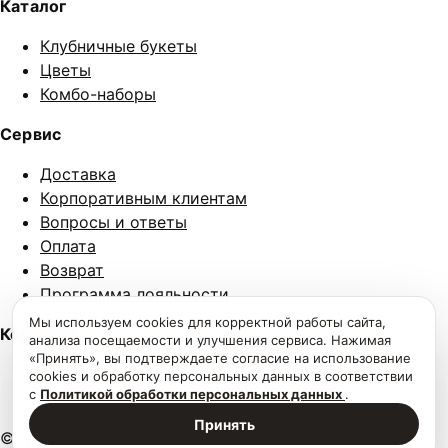
Каталог
Клубничные букеты
Цветы
Комбо-наборы
Сервис
Доставка
Корпоративным клиентам
Вопросы и ответы
Оплата
Возврат
Программа лояльности
Мы используем cookies для корректной работы сайта,
Компания
анализа посещаемости и улучшения сервиса. Нажимая
«Принять», вы подтверждаете согласие на использование
×
Дарим скидку 250₽ за подписку на наш
telegram-канал
О нас
cookies и обработку персональных данных в соответствии
с
Политикой обработки персональных данных
.
Контакты
×
На сайте используются cookies. Продолжая пользоваться
Принять
сайтом, вы принимаете
условия обработки персональных
© 2026. Разработали
lab-review.ru
Политика
данных
.