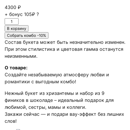
4300
₽
+ бонус
105₽
?
Количество
товара
В корзину
Мини-
Собрать комбо -10%
комбо
Состав букета может быть незначительно изменен.
с
При этом стилистика и цветовая гамма останутся
финиками
неизменными.
🤎
О товаре:
Создайте незабываемую атмосферу любви и
романтики с выгодным комбо!
Нежный букет из хризантемы и набор из 9
фиников в шоколаде – идеальный подарок для
любимой, сестры, мамы и коллеги.
Закажи сейчас — и подари вау-эффект без лишних
слов!