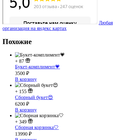
Любая
организация на яндекс картах
Похожие
+
87
Букет-комплимент💗
3500
₽
В корзину
+
155
Сборный букет😍
6200
₽
В корзину
+
349
Сборная корзинка🤍
13990
₽
В корзину