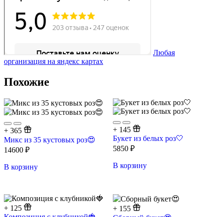
Любая
организация на яндекс картах
Похожие
+
145
+
365
Букет из белых роз🤍
Микс из 35 кустовых роз😍
5850
₽
14600
₽
В корзину
В корзину
+
125
+
155
Композиция с клубникой🍓