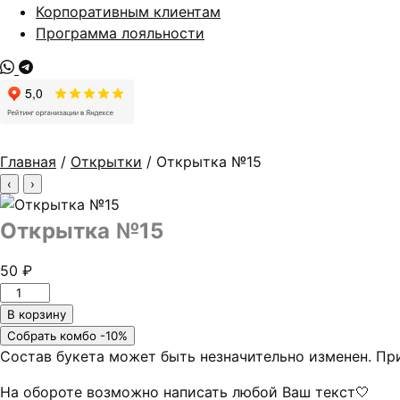
Корпоративным клиентам
Программа лояльности
Главная
/
Открытки
/ Открытка №15
‹
›
Открытка №15
50
₽
Количество
товара
В корзину
Открытка
Собрать комбо -10%
№15
Состав букета может быть незначительно изменен. Пр
На обороте возможно написать любой Ваш текст🤍