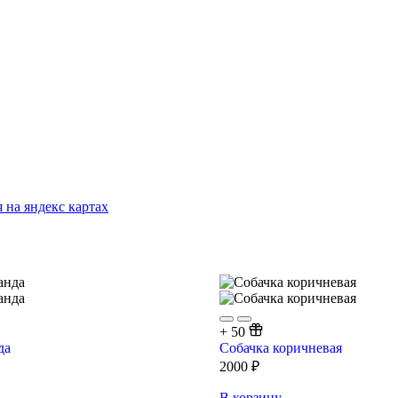
 на яндекс картах
+
50
да
Собачка коричневая
2000
₽
В корзину