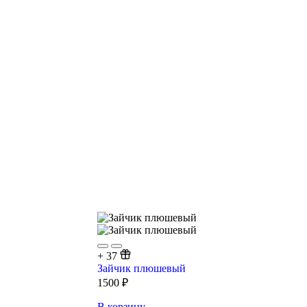
+
37
Зайчик плюшевый
1500
₽
В корзину