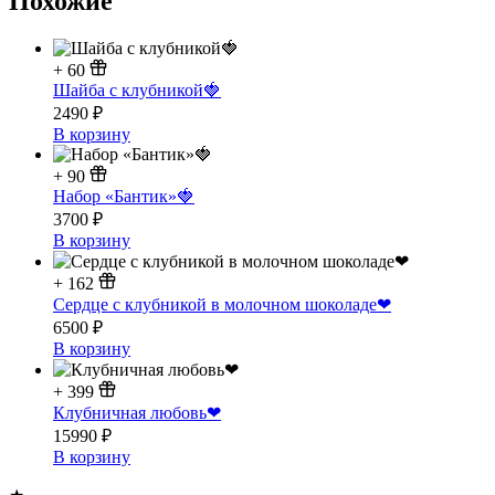
Похожие
+
60
Шайба с клубникой🍓
2490
₽
В корзину
+
90
Набор «Бантик»🍓
3700
₽
В корзину
+
162
Сердце с клубникой в молочном шоколаде❤
6500
₽
В корзину
+
399
Клубничная любовь❤
15990
₽
В корзину