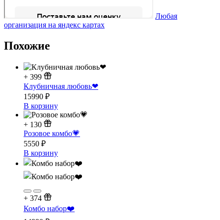
Любая
организация на яндекс картах
Похожие
+
399
Клубничная любовь❤
15990
₽
В корзину
+
130
Розовое комбо💗
5550
₽
В корзину
+
374
Комбо набор❤️