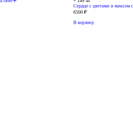
ьствие🌹
+
149
Сердце с цветами и миксом 
6500
₽
В корзину