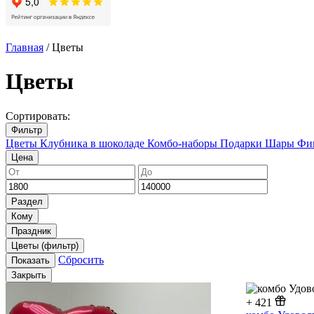
Главная
/ Цветы
Цветы
Сортировать:
Фильтр
Цветы
Клубника в шоколаде
Комбо-наборы
Подарки
Шары
Фи
Цена
Минимальная
Максимальная
цена
цена
Раздел
Кому
Праздник
Цветы (фильтр)
Сбросить
Показать
Закрыть
+
421