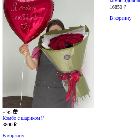
комбо Удовол
16850
₽
В корзину
+
95
Комбо с шариком🎈
3800
₽
В корзину