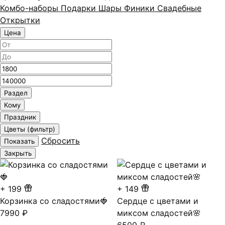
Комбо-наборы
Подарки
Шары
Финики
Свадебные
Открытки
Цена
Минимальная
Максимальная
цена
цена
Раздел
Кому
Праздник
Цветы (фильтр)
Сбросить
Показать
Закрыть
+
199
+
149
Корзинка со сладостями🍓
Сердце с цветами и
7990
₽
миксом сладостей🌸