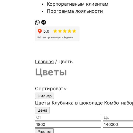
Корпоративным клиентам
Программа лояльности
Главная
/ Цветы
Цветы
Сортировать:
Фильтр
Цветы
Клубника в шоколаде
Комбо-наб
Цена
Минимальная
Максимальн
цена
цена
Раздел