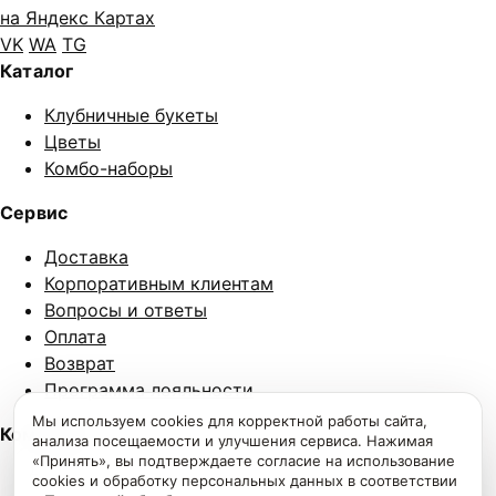
на Яндекс Картах
VK
WA
TG
Каталог
Клубничные букеты
Цветы
Комбо-наборы
Сервис
Доставка
Корпоративным клиентам
Вопросы и ответы
Оплата
Возврат
Программа лояльности
Мы используем cookies для корректной работы сайта,
Компания
анализа посещаемости и улучшения сервиса. Нажимая
«Принять», вы подтверждаете согласие на использование
×
Дарим скидку 250₽ за подписку на наш
telegram-канал
О нас
cookies и обработку персональных данных в соответствии