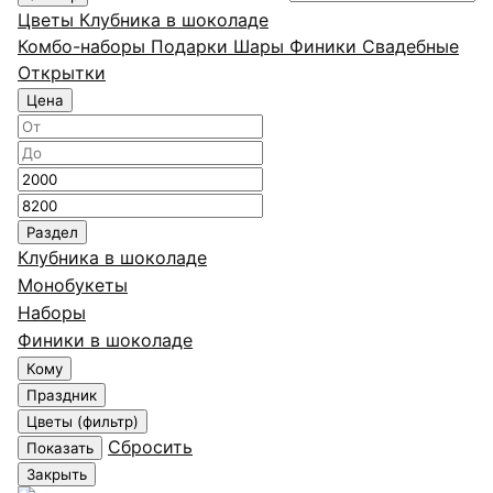
Цветы
Клубника в шоколаде
Комбо-наборы
Подарки
Шары
Финики
Свадебные
Открытки
Цена
Минимальная
Максимальная
цена
цена
Раздел
Клубника в шоколаде
Монобукеты
Наборы
Финики в шоколаде
Кому
Праздник
Цветы (фильтр)
Сбросить
Показать
Закрыть